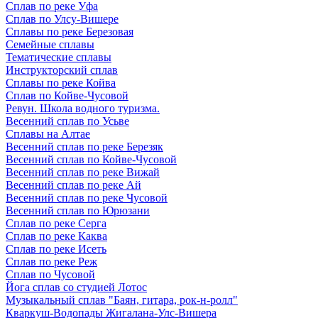
Сплав по реке Уфа
Сплав по Улсу-Вишере
Сплавы по реке Березовая
Семейные сплавы
Тематические сплавы
Инструкторский сплав
Сплавы по реке Койва
Сплав по Койве-Чусовой
Ревун. Школа водного туризма.
Весенний сплав по Усьве
Сплавы на Алтае
Весенний сплав по реке Березяк
Весенний сплав по Койве-Чусовой
Весенний сплав по реке Вижай
Весенний сплав по реке Ай
Весенний сплав по реке Чусовой
Весенний сплав по Юрюзани
Сплав по реке Серга
Сплав по реке Каква
Сплав по реке Исеть
Сплав по реке Реж
Сплав по Чусовой
Йога сплав со студией Лотос
Музыкальный сплав "Баян, гитара, рок-н-ролл"
Кваркуш-Водопады Жигалана-Улс-Вишера