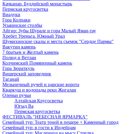
Качканар. Буддийский монастырь
Пермская кругосветка
Виадуки
Гора Колпаки
Усьвинские столбы
Айгир: Зубы Шурале и гора Малый Яман-тау
Хребет Уреньга. Южный Урал
Шумихинские скалы и места съемок "Сердце Пармы"
Вакутин камень
7 братьев и Желтый камень
Полюд и Ветлан
Колчимский Помяненный камень
Гора Зюраткуль
Вишерский заповедник
Таганай
Мельничный ручей и царские ворота
Кваркуш и водопады реки Жигалан
Оленьи ручьи
Алтайская Кругосветка
Югыд Ва
Пермская кругосветка
ФЕСТИВАЛЬ "НЕБЕСНАЯ ЯРМАРКА"
Семейный тур: Театр теней в пещере + Каменный город
Семейный тур: в гости к Индейцам
Семейный тур: Масленица на мысу Стрелка