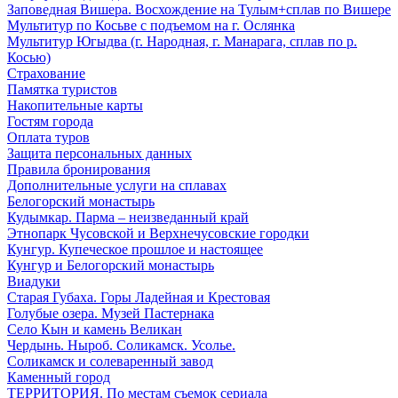
Заповедная Вишера. Восхождение на Тулым+сплав по Вишере
Мультитур по Косьве с подъемом на г. Ослянка
Мультитур Югыдва (г. Народная, г. Манарага, сплав по р.
Косью)
Страхование
Памятка туристов
Накопительные карты
Гостям города
Оплата туров
Защита персональных данных
Правила бронирования
Дополнительные услуги на сплавах
Белогорский монастырь
Кудымкар. Парма – неизведанный край
Этнопарк Чусовской и Верхнечусовские городки
Кунгур. Купеческое прошлое и настоящее
Кунгур и Белогорский монастырь
Виадуки
Старая Губаха. Горы Ладейная и Крестовая
Голубые озера. Музей Пастернака
Село Кын и камень Великан
Чердынь. Ныроб. Соликамск. Усолье.
Соликамск и солеваренный завод
Каменный город
ТЕРРИТОРИЯ. По местам съемок сериала