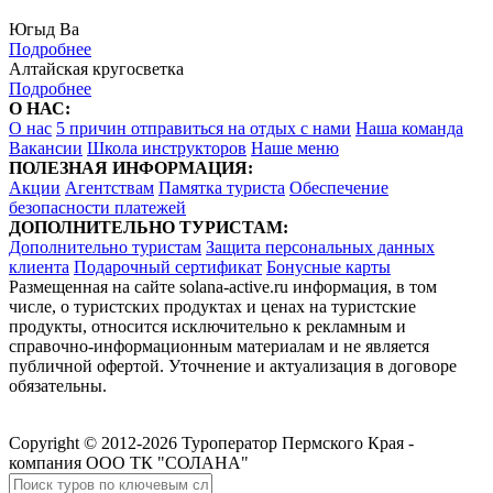
Югыд Ва
Подробнее
Алтайская кругосветка
Подробнее
О НАС:
О нас
5 причин отправиться на отдых с нами
Наша команда
Вакансии
Школа инструкторов
Наше меню
ПОЛЕЗНАЯ ИНФОРМАЦИЯ:
Акции
Агентствам
Памятка туриста
Обеспечение
безопасности платежей
ДОПОЛНИТЕЛЬНО ТУРИСТАМ:
Дополнительно туристам
Защита персональных данных
клиента
Подарочный сертификат
Бонусные карты
Размещенная на сайте solana-active.ru информация, в том
числе, о туристских продуктах и ценах на туристские
продукты, относится исключительно к рекламным и
справочно-информационным материалам и не является
публичной офертой. Уточнение и актуализация в договоре
обязательны.
Copyright © 2012-2026 Туроператор Пермского Края -
компания ООО ТК "СОЛАНА"