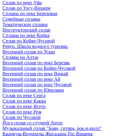
Сплав по реке Уфа
Сплав по Улсу-Вишере
Сплавы по реке Березовая
Семейные сплавы
Тематические сплавы
Инструкторский сплав
Сплавы по реке Койва
Сплав по Койве-Чусовой
Ревун. Школа водного туризма.
Весенний сплав по Усьве
Сплавы на Алтае
Весенний сплав по реке Березяк
Весенний сплав по Койве-Чусовой
Весенний сплав по реке Вижай
Весенний сплав по реке Ай
Весенний сплав по реке Чусовой
Весенний сплав по Юрюзани
Сплав по реке Серга
Сплав по реке Каква
Сплав по реке Исеть
Сплав по реке Реж
Сплав по Чусовой
Йога сплав со студией Лотос
Музыкальный сплав "Баян, гитара, рок-н-ролл"
Кваркуш-Водопады Жигалана-Улс-Вишера