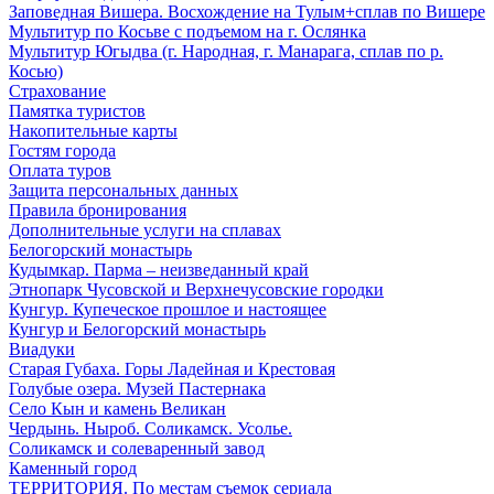
Заповедная Вишера. Восхождение на Тулым+сплав по Вишере
Мультитур по Косьве с подъемом на г. Ослянка
Мультитур Югыдва (г. Народная, г. Манарага, сплав по р.
Косью)
Страхование
Памятка туристов
Накопительные карты
Гостям города
Оплата туров
Защита персональных данных
Правила бронирования
Дополнительные услуги на сплавах
Белогорский монастырь
Кудымкар. Парма – неизведанный край
Этнопарк Чусовской и Верхнечусовские городки
Кунгур. Купеческое прошлое и настоящее
Кунгур и Белогорский монастырь
Виадуки
Старая Губаха. Горы Ладейная и Крестовая
Голубые озера. Музей Пастернака
Село Кын и камень Великан
Чердынь. Ныроб. Соликамск. Усолье.
Соликамск и солеваренный завод
Каменный город
ТЕРРИТОРИЯ. По местам съемок сериала