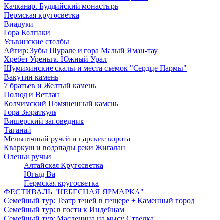
Качканар. Буддийский монастырь
Пермская кругосветка
Виадуки
Гора Колпаки
Усьвинские столбы
Айгир: Зубы Шурале и гора Малый Яман-тау
Хребет Уреньга. Южный Урал
Шумихинские скалы и места съемок "Сердце Пармы"
Вакутин камень
7 братьев и Желтый камень
Полюд и Ветлан
Колчимский Помяненный камень
Гора Зюраткуль
Вишерский заповедник
Таганай
Мельничный ручей и царские ворота
Кваркуш и водопады реки Жигалан
Оленьи ручьи
Алтайская Кругосветка
Югыд Ва
Пермская кругосветка
ФЕСТИВАЛЬ "НЕБЕСНАЯ ЯРМАРКА"
Семейный тур: Театр теней в пещере + Каменный город
Семейный тур: в гости к Индейцам
Семейный тур: Масленица на мысу Стрелка