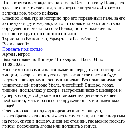
Что касается восхождения на камень Ветлан и гору Полюд, то
здесь не описать словами, я никогда не видел такой красоты,
величия гор, такого пейзажа
Спасибо Ильшату, за историю про его порезанный пале, за его
активную игру в мафию), за то что объяснил как попасть на
определённые места на горе Полюд, но там было очень
страшно и круто, но оно того стоило)
Туристы из Воткинска, Удмуртская Республика)
Всем спасибо
Показать полностью
Артем Легрос
Был на сплаве по Вишере 71й квартал - Вая с 04 по
11.08.2022г.
Никакими словами и картинками не передать тот восторг и
эмоции, которые останутся на долгое долгое время и будут
радовать шикарными воспоминаниями. Воспоминаниями об
удивительной природе Урала, чистейшей Вишере, горах,
тишине, посиделках у костра, гастрономических шедевров и
супер команде, собравшейся с множества регионов нашей
необъятной, хоть и разных, но дружелюбных и отзывчивых
людей.
Очень порадовал подход к организации маршрута,
разнообразие активностей - это и сам сплав, и пешие подъемы
на горы, спуск в пещеру, дневные стоянки, где можно поскать
грибы, пособирать ягоды или половить хариуса.