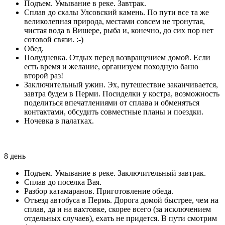
Подъем. Умывание в реке. Завтрак.
Сплав до скалы Улсовский камень. По пути все та же
великолепная природа, местами совсем не тронутая,
чистая вода в Вишере, рыба и, конечно, до сих пор нет
сотовой связи. :-)
Обед.
Полудневка. Отдых перед возвращением домой. Если
есть время и желание, организуем походную баню
второй раз!
Заключительный ужин. Эх, путешествие заканчивается,
завтра будем в Перми. Посиделки у костра, возможность
поделиться впечатлениями от сплава и обменяться
контактами, обсудить совместные планы и поездки.
Ночевка в палатках.
8 день
Подъем. Умывание в реке. Заключительный завтрак.
Сплав до поселка Вая.
Разбор катамаранов. Приготовление обеда.
Отъезд автобуса в Пермь. Дорога домой быстрее, чем на
сплав, да и на вахтовке, скорее всего (за исключением
отдельных случаев), ехать не придется. В пути смотрим