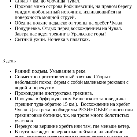
Сплав 7 км. до урочища Чувал.
Проходя мимо острова Робышевский, на правом берегу
увидим любопытный источник, изливающийся на
поверхность мощной струей.
Обед на поляне недалеко от тропы на хребет Чувал.
Полудневка. Отдых перед восхождением на Чувал.
Завтра нас ждет трекинг в Уральские горы!
Сытный ужин. Ночевка в палатках.
3 день
Ранний подъем. Умывание в реке.
Совместно приготовленный завтрак. Сборы в
небольшой поход: берем с собой маленькие рюкзаки с
водой и перекусом.
Прохождение инструктажа трекинга.
Прогулка в буферную зону Вишерского заповедника
(трекинг туда-обратно 15 км.). Восхождение на хребет
Чувал. Для трека необходимы РЕЗИНОВЫЕ сапоги или
трекинговые ботинки, т.к. на тропе много болотистых
участков.
Перекус на вершине хребта или там, где меньше ветер.
В пути нас ждут невероятные пейзажи, альпийские