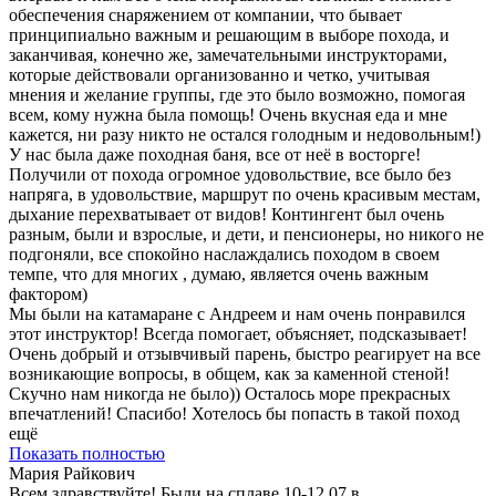
обеспечения снаряжением от компании, что бывает
принципиально важным и решающим в выборе похода, и
заканчивая, конечно же, замечательными инструкторами,
которые действовали организованно и четко, учитывая
мнения и желание группы, где это было возможно, помогая
всем, кому нужна была помощь! Очень вкусная еда и мне
кажется, ни разу никто не остался голодным и недовольным!)
У нас была даже походная баня, все от неё в восторге!
Получили от похода огромное удовольствие, все было без
напряга, в удовольствие, маршрут по очень красивым местам,
дыхание перехватывает от видов! Контингент был очень
разным, были и взрослые, и дети, и пенсионеры, но никого не
подгоняли, все спокойно наслаждались походом в своем
темпе, что для многих , думаю, является очень важным
фактором)
Мы были на катамаране с Андреем и нам очень понравился
этот инструктор! Всегда помогает, объясняет, подсказывает!
Очень добрый и отзывчивый парень, быстро реагирует на все
возникающие вопросы, в общем, как за каменной стеной!
Скучно нам никогда не было)) Осталось море прекрасных
впечатлений! Спасибо! Хотелось бы попасть в такой поход
ещё
Показать полностью
Мария Райкович
Всем здравствуйте! Были на сплаве 10-12.07 в