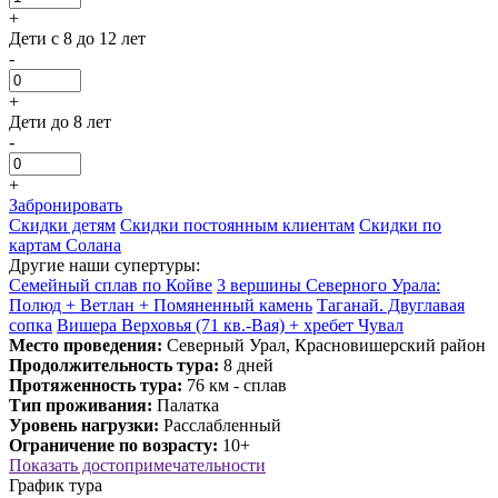
+
Дети с 8 до 12 лет
-
+
Дети до 8 лет
-
+
Забронировать
Скидки детям
Скидки постоянным клиентам
Скидки по
картам Солана
Другие наши супертуры:
Семейный сплав по Койве
3 вершины Северного Урала:
Полюд + Ветлан + Помяненный камень
Таганай. Двуглавая
сопка
Вишера Верховья (71 кв.-Вая) + хребет Чувал
Место проведения:
Северный Урал, Красновишерский район
Продолжительность тура:
8 дней
Протяженность тура:
76 км - сплав
Тип проживания:
Палатка
Уровень нагрузки:
Расслабленный
Ограничение по возрасту:
10+
Показать достопримечательности
График тура