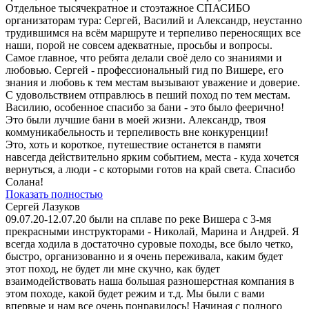
Отдельное тысячекратное и стоэтажное СПАСИБО
организаторам тура: Сергей, Василий и Александр, неустанно
трудившимся на всём маршруте и терпеливо переносящих все
наши, порой не совсем адекватные, просьбы и вопросы.
Самое главное, что ребята делали своё дело со знаниями и
любовью. Сергей - профессиональный гид по Вишере, его
знания и любовь к тем местам вызывают уважение и доверие.
С удовольствием отправлюсь в пеший поход по тем местам.
Василию, особенное спасибо за бани - это было феерично!
Это были лучшие бани в моей жизни. Александр, твоя
коммуникабельность и терпеливость вне конкуренции!
Это, хоть и короткое, путешествие останется в памяти
навсегда действительно ярким событием, места - куда хочется
вернуться, а люди - с которыми готов на край света. Спасибо
Солана!
Показать полностью
Сергей Лазуков
09.07.20-12.07.20 были на сплаве по реке Вишера с 3-мя
прекрасными инструкторами - Николай, Марина и Андрей. Я
всегда ходила в достаточно суровые походы, все было четко,
быстро, организованно и я очень переживала, каким будет
этот поход, не будет ли мне скучно, как будет
взаимодействовать наша большая разношерстная компания в
этом походе, какой будет режим и т.д. Мы были с вами
впервые и нам все очень понравилось! Начиная с полного