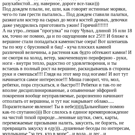
разухабистой...ну, наверное, дороге все-таки)))
Под дождем плыли, не, шли, как говорят истинные моряки,
чего-то там грести пытались... Под дождем ставили палатки,
разжигали костер на сырых до мозга костей дровах, девочки
даже умудрились приготовить ужин! Горячий!!!!!!!
А на утро...пешая "прогулка" на гору Чувал, длиной 16 или 18
км, точно не помню, да и по ощущениям все 25!!! И ближе к
вершине стали попадаться каменистые озера! Вот шлепаешь
ты по мху с брусникой и бац! - куча плоских камней
различной величины, а растения как будто обтекают камни! И
не смотря на холод, ветер, закоченевшую периферию - руки,
ноги - внутри тепло, радостно от удовлетворения, и ты
встаешь в полный рост на вершине, раскидываешь в стороны
руки и смеешься!!!! Глядя на этот мир под ногами! И вот тут
начинается самое интересное!!! Миша говорит, что, мол,
ребятки, пора спускаться, и быстро!!! Ребятки и так-то не
вполне дисциплинированные, а опьяненные эйфорией
покорения вообще неуправляемые, разрозненно начинают
отползать от вершины, и тут нас накрывает облако.....
Поразительное явление! Ты в небе))))))Дальнейшее помню
как-то спутанно)))) Все слилось в единое времяпровождение
на чистой тихой природе...ленивые шутки, смех, карты,
перемежаемые призывами налить, закусить, не борзеть, не
превращать закуску в еду)))...душевные беседы по интересам,
мурлыканье "за тех, кто в море"...и вода...и лес...и