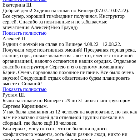
Екатерина Ш.
Добрый день! Ходили на сплав по Вишере(07.07-10.07.22).
Все супер, хороший тимбилдинг получился. Инструктор
сергей. Спасибо за позитивные и не забываемые
впечатления.Алексей(Нью Граунд)
Показать полностью
Алексей П.
Ездили с дочкой на сплав по Вишере 4.08.22 - 12.08.22.
Получили море позитивных эмоций! Прозрачная горная река,
солнце, горы, новые знакомства - все это, вместе с отличной
организацией, надолго останется в наших сердцах. Отдельное
спасибо инструктору Сергею и его верному помощнику
Барни. Очень порадовало походное питание. Все было очень
вкусно! Следующий отдых обязательно будем планировать
вместе с Соланой!
Показать полностью
Рустам Ш.
Были на сплаве по Вишере с 29 по 31 июля с инструктором
Сергеем Карелиным.
У нас была компания из 12 человек на корпоративе, но так как
нам не хватало людей для отдельной группы поехали на
сборный, где было ещё 18 человек.
Во-первых, могу сказать, что не было ни одного
конфликтного момента, хоть были разные люди, никто ни
кому не мешал, все общались и помогали.