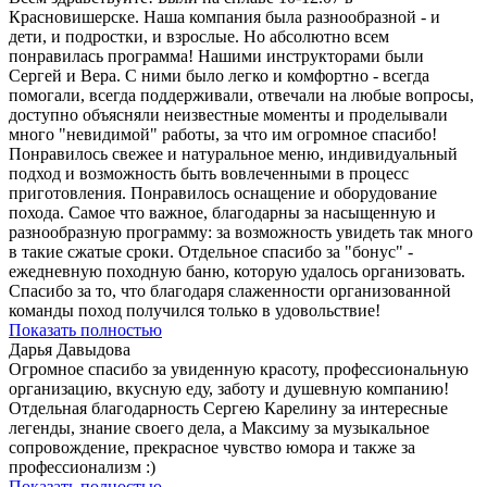
Красновишерске. Наша компания была разнообразной - и
дети, и подростки, и взрослые. Но абсолютно всем
понравилась программа! Нашими инструкторами были
Сергей и Вера. С ними было легко и комфортно - всегда
помогали, всегда поддерживали, отвечали на любые вопросы,
доступно объясняли неизвестные моменты и проделывали
много "невидимой" работы, за что им огромное спасибо!
Понравилось свежее и натуральное меню, индивидуальный
подход и возможность быть вовлеченными в процесс
приготовления. Понравилось оснащение и оборудование
похода. Самое что важное, благодарны за насыщенную и
разнообразную программу: за возможность увидеть так много
в такие сжатые сроки. Отдельное спасибо за "бонус" -
ежедневную походную баню, которую удалось организовать.
Спасибо за то, что благодаря слаженности организованной
команды поход получился только в удовольствие!
Показать полностью
Дарья Давыдова
Огромное спасибо за увиденную красоту, профессиональную
организацию, вкусную еду, заботу и душевную компанию!
Отдельная благодарность Сергею Карелину за интересные
легенды, знание своего дела, а Максиму за музыкальное
сопровождение, прекрасное чувство юмора и также за
профессионализм :)
Показать полностью