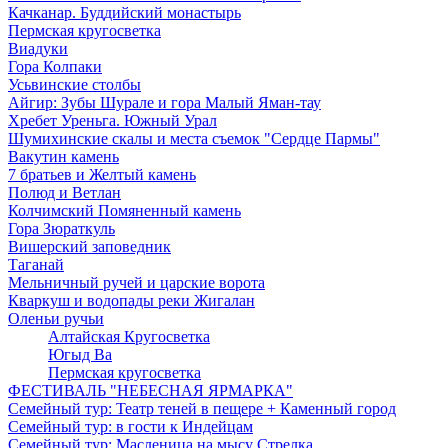
Качканар. Буддийский монастырь
Пермская кругосветка
Виадуки
Гора Колпаки
Усьвинские столбы
Айгир: Зубы Шурале и гора Малый Яман-тау
Хребет Уреньга. Южный Урал
Шумихинские скалы и места съемок "Сердце Пармы"
Вакутин камень
7 братьев и Желтый камень
Полюд и Ветлан
Колчимский Помяненный камень
Гора Зюраткуль
Вишерский заповедник
Таганай
Мельничный ручей и царские ворота
Кваркуш и водопады реки Жигалан
Оленьи ручьи
Алтайская Кругосветка
Югыд Ва
Пермская кругосветка
ФЕСТИВАЛЬ "НЕБЕСНАЯ ЯРМАРКА"
Семейный тур: Театр теней в пещере + Каменный город
Семейный тур: в гости к Индейцам
Семейный тур: Масленица на мысу Стрелка