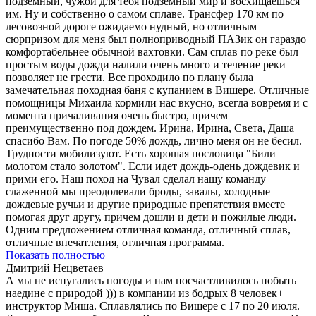
подземный, чужой для тебя подземный мир и восхищаешься
им. Ну и собственно о самом сплаве. Трансфер 170 км по
лесовозной дороге ожидаемо нудный, но отличным
сюрпризом для меня был полноприводный ПАЗик он гараздо
комфортабельнее обычной вахтовки. Сам сплав по реке был
простым воды дожди налили очень много и течение реки
позволяет не грести. Все проходило по плану была
замечательная походная баня с купанием в Вишере. Отличные
помощницы Михаила кормили нас вкусно, всегда вовремя и с
момента причаливания очень быстро, причем
преимущественно под дождем. Ирина, Ирина, Света, Даша
спасибо Вам. По погоде 50% дождь, лично меня он не бесил.
Трудности мобилизуют. Есть хорошая пословица "Били
молотом стало золотом". Если идет дождь-одень дождевик и
прими его. Наш поход на Чувал сделал нашу команду
слаженной мы преодолевали броды, завалы, холодные
дождевые ручьи и другие природные препятствия вместе
помогая друг другу, причем дошли и дети и пожилые люди.
Одним предложением отличная команда, отличный сплав,
отличные впечатления, отличная программа.
Показать полностью
Дмитрий Нецветаев
А мы не испугались погоды и нам посчастливилось побыть
наедине с природой ))) в компании из бодрых 8 человек+
инструктор Миша. Сплавлялись по Вишере с 17 по 20 июля.