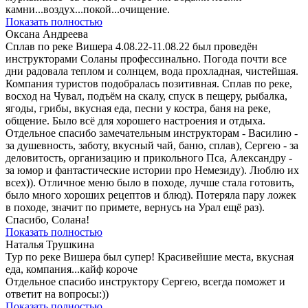
камни...воздух...покой...очищение.
Показать полностью
Оксана Андреева
Сплав по реке Вишера 4.08.22-11.08.22 был проведён
инструкторами Соланы профессинально. Погода почти все
дни радовала теплом и солнцем, вода прохладная, чистейшая.
Компания туристов подобралась позитивная. Сплав по реке,
восход на Чувал, подъём на скалу, спуск в пещеру, рыбалка,
ягоды, грибы, вкусная еда, песни у костра, баня на реке,
общение. Было всё для хорошего настроения и отдыха.
Отдельное спасибо замечательным инструкторам - Василию -
за душевность, заботу, вкусный чай, баню, сплав), Сергею - за
деловитость, организацию и прикольного Пса, Александру -
за юмор и фантастические истории про Немезиду). Люблю их
всех)). Отличное меню было в походе, лучше стала готовить,
было много хороших рецептов и блюд). Потеряла пару ложек
в походе, значит по примете, вернусь на Урал ещё раз).
Спасибо, Солана!
Показать полностью
Наталья Трушкина
Тур по реке Вишера был супер! Красивейшие места, вкусная
еда, компания...кайф короче
Отдельное спасибо инструктору Сергею, всегда поможет и
ответит на вопросы:))
Показать полностью