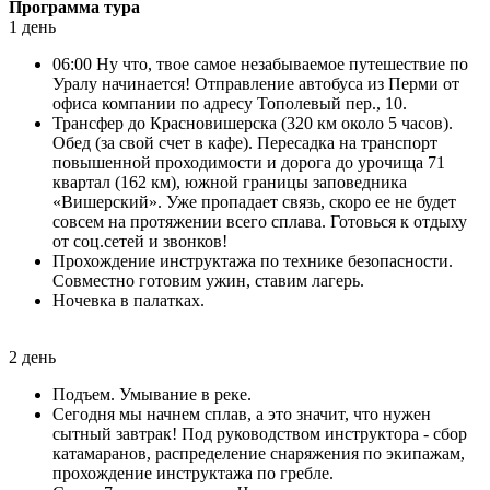
Программа тура
1 день
06:00 Ну что, твое самое незабываемое путешествие по
Уралу начинается! Отправление автобуса из Перми от
офиса компании по адресу Тополевый пер., 10.
Трансфер до Красновишерска (320 км около 5 часов).
Обед (за свой счет в кафе). Пересадка на транспорт
повышенной проходимости и дорога до урочища 71
квартал (162 км), южной границы заповедника
«Вишерский». Уже пропадает связь, скоро ее не будет
совсем на протяжении всего сплава. Готовься к отдыху
от соц.сетей и звонков!
Прохождение инструктажа по технике безопасности.
Совместно готовим ужин, ставим лагерь.
Ночевка в палатках.
2 день
Подъем. Умывание в реке.
Сегодня мы начнем сплав, а это значит, что нужен
сытный завтрак! Под руководством инструктора - сбор
катамаранов, распределение снаряжения по экипажам,
прохождение инструктажа по гребле.