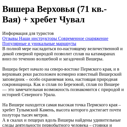
Вишера Верховья (71 кв.-
Вая) + хребет Чувал
Информация для туристов
Отзывы
Наши инструкторы
Современное снаряжение
Популярные и уникальные маршруты
В полной мере насладиться по-настоящему величественной и
дикой северной природой позволит сплав на катамаранах
вниз по течению волшебной и загадочной Вишеры.
Вишера берет начало на северо-востоке Пермского края, и в
верховьях реки расположен всемирно известный Вишерский
заповедник – особо охраняемая зона, настоящая природная
сокровищница. Как и сплав по Березовой, сплав по Вишере
— это замечательная возможность познакомится с природой и
историей Северного Урала.
На Вишере находится самая высокая точка Пермского края –
хребет Тулымский Камень, высота которого достигает почти
полутора тысяч метров.
А в скалах и пещерах вдоль Вишеры найдены удивительные
следы деятельности первобытного человека – стоянки и