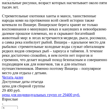
наскальные рисунки, возраст которых насчитывает около пяти
тысяч лет.
Стремительные охотники ханты и манси, таинственные
народы коми на протяжении всей своей истории также
кочевали по Вишере. Вишерские берега хранят не только
воспоминания о минувших веках и канувших в невообразимо
далекое прошлое племенах, но и скрывают богатейший
животный мир: в лесах встречаются медведи, рыси, росомахи,
а самка река изобилует рыбой. Вишера – идеальное место для
рыбалки: стремительные холодные воды служат обиталищем
редких видов северных рыб – хариуса и тайменя. А течение
реки достаточно спокойно, в нем почти нет порогов и
стремнин, что делает водный поход безопасным и совершенно
подходящим как для новичков, так и для опытных
путешественников. Именно поэтому Вишера – популярное
место для отдыха с детьми.
Читать далее
Доступные даты отъезда
цена для сборной группы
29 400
руб.
цена для индивидуальных групп от 29400 руб.
Взрослые
-