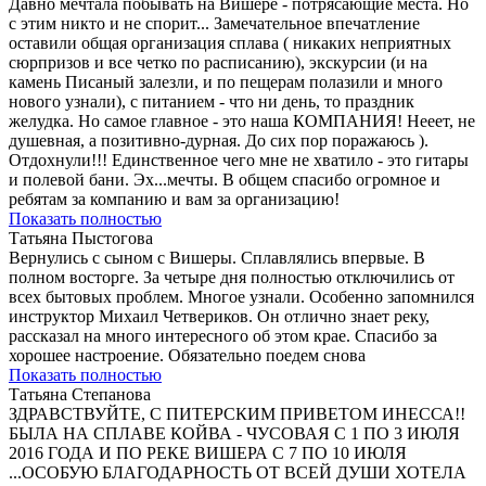
Давно мечтала побывать на Вишере - потрясающие места. Но
с этим никто и не спорит... Замечательное впечатление
оставили общая организация сплава ( никаких неприятных
сюрпризов и все четко по расписанию), экскурсии (и на
камень Писаный залезли, и по пещерам полазили и много
нового узнали), с питанием - что ни день, то праздник
желудка. Но самое главное - это наша КОМПАНИЯ! Нееет, не
душевная, а позитивно-дурная. До сих пор поражаюсь ).
Отдохнули!!! Единственное чего мне не хватило - это гитары
и полевой бани. Эх...мечты. В общем спасибо огромное и
ребятам за компанию и вам за организацию!
Показать полностью
Татьяна Пыстогова
Вернулись с сыном с Вишеры. Сплавлялись впервые. В
полном восторге. За четыре дня полностью отключились от
всех бытовых проблем. Многое узнали. Особенно запомнился
инструктор Михаил Четвериков. Он отлично знает реку,
рассказал на много интересного об этом крае. Спасибо за
хорошее настроение. Обязательно поедем снова
Показать полностью
Татьяна Степанова
ЗДРАВСТВУЙТЕ, С ПИТЕРСКИМ ПРИВЕТОМ ИНЕССА!!
БЫЛА НА СПЛАВЕ КОЙВА - ЧУСОВАЯ С 1 ПО 3 ИЮЛЯ
2016 ГОДА И ПО РЕКЕ ВИШЕРА С 7 ПО 10 ИЮЛЯ
...ОСОБУЮ БЛАГОДАРНОСТЬ ОТ ВСЕЙ ДУШИ ХОТЕЛА