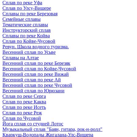
Сплав по реке Уфа
Сплав по Улсу-Вишере
Сплавы по реке Березовая
Семейные сплавы
Тематические сплавы
Инструкторский сплав
Сплавы по реке Койва
Сплав по Койве-Чусовой
Ревун. Школа водного туризма.
Весенний сплав по Усьве
Сплавы на Алтае
Весенний сплав по реке Березяк
Весенний сплав по Койве-Чусовой
Весенний сплав по реке Вижай
Весенний сплав по реке Ай
Весенний сплав по реке Чусовой
Весенний сплав по Юрюзани
Сплав по реке Серга
Сплав по реке Каква
Сплав по реке Исеть
Сплав по реке Реж
Сплав по Чусовой
Йога сплав со студией Лотос
Музыкальный сплав "Баян, гитара, рок-н-ролл"
Кваркуш-Водопады Жигалана-Улс-Вишера