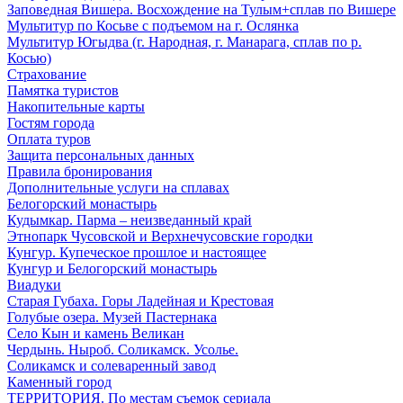
Заповедная Вишера. Восхождение на Тулым+сплав по Вишере
Мультитур по Косьве с подъемом на г. Ослянка
Мультитур Югыдва (г. Народная, г. Манарага, сплав по р.
Косью)
Страхование
Памятка туристов
Накопительные карты
Гостям города
Оплата туров
Защита персональных данных
Правила бронирования
Дополнительные услуги на сплавах
Белогорский монастырь
Кудымкар. Парма – неизведанный край
Этнопарк Чусовской и Верхнечусовские городки
Кунгур. Купеческое прошлое и настоящее
Кунгур и Белогорский монастырь
Виадуки
Старая Губаха. Горы Ладейная и Крестовая
Голубые озера. Музей Пастернака
Село Кын и камень Великан
Чердынь. Ныроб. Соликамск. Усолье.
Соликамск и солеваренный завод
Каменный город
ТЕРРИТОРИЯ. По местам съемок сериала