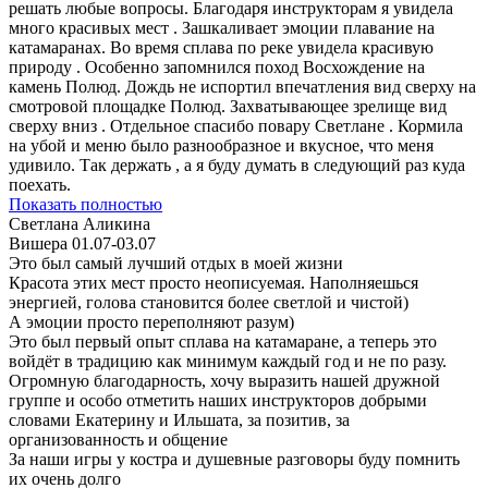
решать любые вопросы. Благодаря инструкторам я увидела
много красивых мест . Зашкаливает эмоции плавание на
катамаранах. Во время сплава по реке увидела красивую
природу . Особенно запомнился поход Восхождение на
камень Полюд. Дождь не испортил впечатления вид сверху на
смотровой площадке Полюд. Захватывающее зрелище вид
сверху вниз . Отдельное спасибо повару Светлане . Кормила
на убой и меню было разнообразное и вкусное, что меня
удивило. Так держать , а я буду думать в следующий раз куда
поехать.
Показать полностью
Светлана Аликина
Вишера 01.07-03.07
Это был самый лучший отдых в моей жизни
Красота этих мест просто неописуемая. Наполняешься
энергией, голова становится более светлой и чистой)
А эмоции просто переполняют разум)
Это был первый опыт сплава на катамаране, а теперь это
войдёт в традицию как минимум каждый год и не по разу.
Огромную благодарность, хочу выразить нашей дружной
группе и особо отметить наших инструкторов добрыми
словами Екатерину и Ильшата, за позитив, за
организованность и общение
За наши игры у костра и душевные разговоры буду помнить
их очень долго