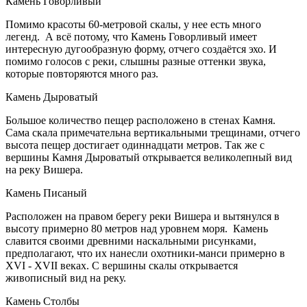
Камень Говорливый
Помимо красоты 60-метровой скалы, у нее есть много
легенд. А всё потому, что Камень Говорливый имеет
интересную дугообразную форму, отчего создаётся эхо. И
помимо голосов с реки, слышны разные оттенки звука,
которые повторяются много раз.
Камень Дыроватый
Большое количество пещер расположено в стенах Камня.
Сама скала примечательна вертикальными трещинами, отчего
высота пещер достигает одиннадцати метров. Так же с
вершины Камня Дыроватый открывается великолепный вид
на реку Вишера.
Камень Писаный
Расположен на правом берегу реки Вишера и вытянулся в
высоту примерно 80 метров над уровнем моря. Камень
славится своими древними наскальными рисунками,
предполагают, что их нанесли охотники-манси примерно в
XVI - XVII веках. С вершины скалы открывается
живописный вид на реку.
Камень Столбы