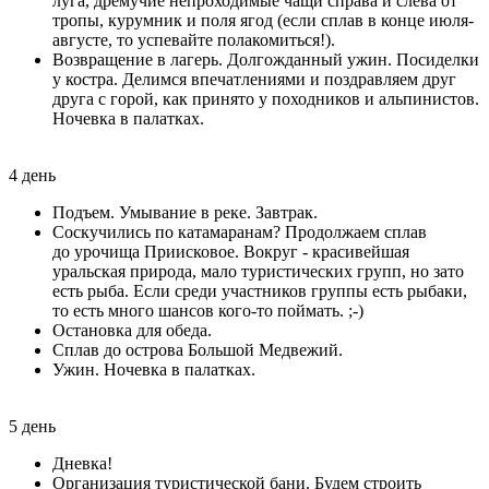
луга, дремучие непроходимые чащи справа и слева от
тропы, курумник и поля ягод (если сплав в конце июля-
августе, то успевайте полакомиться!).
Возвращение в лагерь. Долгожданный ужин. Посиделки
у костра. Делимся впечатлениями и поздравляем друг
друга с горой, как принято у походников и альпинистов.
Ночевка в палатках.
4 день
Подъем. Умывание в реке. Завтрак.
Соскучились по катамаранам? Продолжаем сплав
до урочища Приисковое. Вокруг - красивейшая
уральская природа, мало туристических групп, но зато
есть рыба. Если среди участников группы есть рыбаки,
то есть много шансов кого-то поймать. ;-)
Остановка для обеда.
Сплав до острова Большой Медвежий.
Ужин. Ночевка в палатках.
5 день
Дневка!
Организация туристической бани. Будем строить