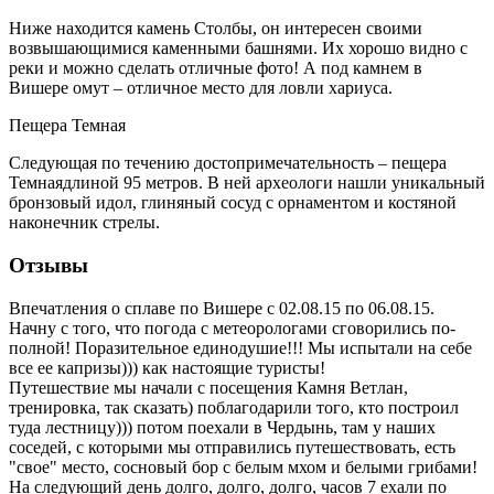
Ниже находится камень Столбы, он интересен своими
возвышающимися каменными башнями. Их хорошо видно с
реки и можно сделать отличные фото! А под камнем в
Вишере омут – отличное место для ловли хариуса.
Пещера Темная
Следующая по течению достопримечательность – пещера
Темнаядлиной 95 метров. В ней археологи нашли уникальный
бронзовый идол, глиняный сосуд с орнаментом и костяной
наконечник стрелы.
Отзывы
Впечатления о сплаве по Вишере с 02.08.15 по 06.08.15.
Начну с того, что погода с метеорологами сговорились по-
полной! Поразительное единодушие!!! Мы испытали на себе
все ее капризы))) как настоящие туристы!
Путешествие мы начали с посещения Камня Ветлан,
тренировка, так сказать) поблагодарили того, кто построил
туда лестницу))) потом поехали в Чердынь, там у наших
соседей, с которыми мы отправились путешествовать, есть
"свое" место, сосновый бор с белым мхом и белыми грибами!
На следующий день долго, долго, долго, часов 7 ехали по