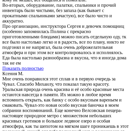
Во-вторых, оборудование, палатки, спальники и прочий
инвентарь были чистыми, без запаха (как бывает с
прокатными спальниками зачастую), все было чисто и
аккуратно.
Про организацию, инструктора Сергея и девочек помощниц
(особенно запомнилась Полина с прекрасно
приготовленными блюдами) можно писать отдельную оду, тк
все было настолько легко и в радость, все по плану, никто не
подгонял и не напрягал, была очень доброжелательная
атмосфера и при этом все контролировалось и исполнялось.
Еда была настолько разнообразна и вкусна, что я иногда дома
так не ем
Показать полностью
Ксения М.
Мне очень понравился этот сплав и в первую очередь за
Чувал. Спасибо Михаилу, что показал такую красоту.
Уральская природа очень красива и её особо красивые места
остаются навсегда в памяти. Их можно в любое время
вспомнить открыть, как банку с особо вкусным вареньем и
смаковать. Чувал-это новая особо вкусная баночка в моем
собрании воспоминаний. Еще конечно Велсовская пещера-
настоящее природное метро с множеством небольших
красивых гротиков и большое ледяное озеро и особая
атмосфера, как ты шепотом на мягком шаге проникаешь в этот