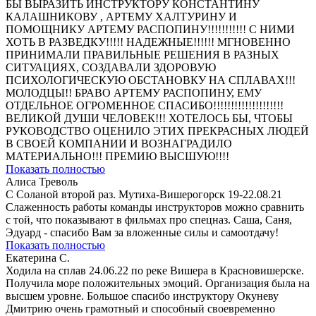
БЫ ВЫРАЗИТЬ ИНСТРУКТОРУ КОНСТАНТИНУ
КАЛАШНИКОВУ , АРТЕМУ ХАЛТУРИНУ И
ПОМОЩНИКУ АРТЕМУ РАСПОПИНУ!!!!!!!!!!! С НИМИ
ХОТЬ В РАЗВЕДКУ!!!!! НАДЕЖНЫЕ!!!!!! МГНОВЕННО
ПРИНИМАЛИ ПРАВИЛЬНЫЕ РЕШЕНИЯ В РАЗНЫХ
СИТУАЦИЯХ, СОЗДАВАЛИ ЗДОРОВУЮ
ПСИХОЛОГИЧЕСКУЮ ОБСТАНОВКУ НА СПЛАВАХ!!!
МОЛОДЦЫ!! БРАВО АРТЕМУ РАСПОПИНУ, ЕМУ
ОТДЕЛЬНОЕ ОГРОМЕННОЕ СПАСИБО!!!!!!!!!!!!!!!!!!!!
ВЕЛИКОЙ ДУШИ ЧЕЛОВЕК!!! ХОТЕЛОСЬ БЫ, ЧТОБЫ
РУКОВОДСТВО ОЦЕНИЛО ЭТИХ ПРЕКРАСНЫХ ЛЮДЕЙ
В СВОЕЙ КОМПАНИИ И ВОЗНАГРАДИЛО
МАТЕРИАЛЬНО!!! ПРЕМИЮ ВЫСШУЮ!!!!
Показать полностью
Алиса Треволь
С Соланой второй раз. Мутиха-Вишерогорск 19-22.08.21
Слаженность работы команды инструкторов можно сравнить
с той, что показывают в фильмах про спецназ. Саша, Саня,
Эдуард - спасибо Вам за вложенные силы и самоотдачу!
Показать полностью
Екатерина С.
Ходила на сплав 24.06.22 по реке Вишера в Красновишерске.
Получила море положительных эмоций. Организация была на
высшем уровне. Большое спасибо инструктору Окуневу
Дмитрию очень грамотный и способный своевременно