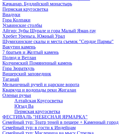
Качканар. Буддийский монастырь
Пермская кругосветка
Виадуки
Гора Колпаки
Усьвинские столбы
Айгир: Зубы Шурале и гора Малый Яман-тау
Хребет Уреньга. Южный Урал
Шумихинские скалы и места съемок "Сердце Пармы"
Вакутин камень
7 братьев и Желтый камень
Полюд и Ветлан
Колчимский Помяненный камень
Гора Зюраткуль
Вишерский заповедник
Таганай
Мельничный ручей и царские ворота
Кваркуш и водопады реки Жигалан
Оленьи ручьи
Алтайская Кругосветка
Югыд Ва
Пермская кругосветка
ФЕСТИВАЛЬ "НЕБЕСНАЯ ЯРМАРКА"
Семейный тур: Театр теней в пещере + Каменный город
Семейный тур: в гости к Индейцам
Семейный тур: Масленица на мысу Стрелка