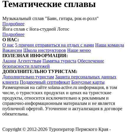
Тематические сплавы
Музыкальный сплав "Баян, гитара, рок-н-ролл"
Подробнее
Йога сплав с йога-студией Лотос
Подробнее
О НАС:
О нас
5 причин отправиться на отдых с нами
Наша команда
Вакансии
Школа инструкторов
Наше меню
ПОЛЕЗНАЯ ИНФОРМАЦИЯ:
Акции
Агентствам
Памятка туриста
Обеспечение
безопасности платежей
ДОПОЛНИТЕЛЬНО ТУРИСТАМ:
Дополнительно туристам
Защита персональных данных
клиента
Подарочный сертификат
Бонусные карты
Размещенная на сайте solana-active.ru информация, в том
числе, о туристских продуктах и ценах на туристские
продукты, относится исключительно к рекламным и
справочно-информационным материалам и не является
публичной офертой. Уточнение и актуализация в договоре
обязательны.
Copyright © 2012-2026 Туроператор Пермского Края -