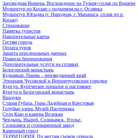
Заповедная Вишера. Восхождение на Тулым+сплав по Вишере
Мультитур по Косьве с подъемом на г. Ослянка
Мультитур Югыдва (г. Народная, г. Манарага, сплав по р.
Косью)
Страхование
Памятка туристов
Накопительные карты
Гостям города
Оплата туров
Защита персональных данных
Правила бронирования
Дополнительные услуги на сплавах
Белогорский монастырь
Кудымкар. Парма – неизведанный край
Этнопарк Чусовской и Верхнечусовские городки
Кунгур. Купеческое прошлое и настоящее
Кунгур и Белогорский монастырь
Виадуки
Старая Губаха. Горы Ладейная и Крестовая
Голубые озера. Музей Пастернака
Село Кын и камень Великан
Чердынь. Ныроб. Соликамск. Усолье.
Соликамск и солеваренный завод
Каменный город
ТЕРРИТОРИЯ. По местам съемок сериала