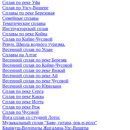
Сплав по реке Уфа
Сплав по Улсу-Вишере
Сплавы по реке Березовая
Семейные сплавы
Тематические сплавы
Инструкторский сплав
Сплавы по реке Койва
Сплав по Койве-Чусовой
Ревун. Школа водного туризма.
Весенний сплав по Усьве
Сплавы на Алтае
Весенний сплав по реке Березяк
Весенний сплав по Койве-Чусовой
Весенний сплав по реке Вижай
Весенний сплав по реке Ай
Весенний сплав по реке Чусовой
Весенний сплав по Юрюзани
Сплав по реке Серга
Сплав по реке Каква
Сплав по реке Исеть
Сплав по реке Реж
Сплав по Чусовой
Йога сплав со студией Лотос
Музыкальный сплав "Баян, гитара, рок-н-ролл"
Кваркуш-Водопады Жигалана-Улс-Вишера