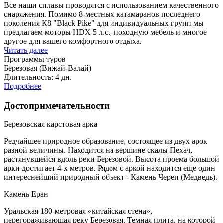
Все наши сплавы проводятся с использованием качественного
снаряжения. Помимо 8-местных катамаранов последнего
поколения К8 "Black Pike" для индивидуальных групп мы
предлагаем моторы HDX 5 л.с., походную мебель и многое
другое для вашего комфортного отдыха.
Читать далее
Программы туров
Березовая (Вижай-Валай)
Длительность: 4 дн.
Подробнее
Достопримечательности
Березовская карстовая арка
Редчайшее природное образование, состоящее из двух арок
разной величины. Находится на вершине скалы Пехач,
растянувшейся вдоль реки Березовой. Высота проема большой
арки достигает 4-х метров. Рядом с аркой находится еще один
интереснейший природный объект - Камень Череп (Медведь).
Камень Еран
Уральская 180-метровая «китайская стена»,
перегораживающая реку Березовая. Темная плита, на которой