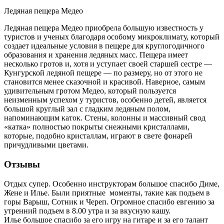
Ледяная пещера Медео
Ледяная пещера Медео приобрела большую известность у
туристов и ученых благодаря особому микроклимату, который
создает идеальные условия в пещере для круглогодичного
образования и хранения ледяных масс. Пещера имеет
несколько гротов и, хотя и уступает своей старшей сестре —
Кунгурской ледяной пещере — по размеру, но от этого не
становится менее сказочной и красивой. Наверное, самым
удивительным гротом Медео, который пользуется
неизменным успехом у туристов, особенно детей, является
большой круглый зал с гладким ледяным полом,
напоминающим каток. Стены, колонны и массивный свод
«катка» полностью покрыты снежными кристаллами,
которые, подобно кристаллам, играют в свете фонарей
причудливыми цветами.
Отзывы
Отдых супер. Особенно инструкторам большое спасибо Диме,
Жене и Илье. Были приятные моменты, такие как подъем в
горы Варыш, Сотник и Череп. Огромное спасибо евгению за
утренний подъем в 8.00 утра и за вкусную кашу.
Илье большое спасибо за его игру на гитаре и за его талант