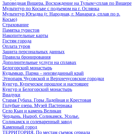
Заповедная Вишера. Восхождение на Тулым+сплав по Вишере
Мультитур по Косьве с подъемом на г. Ослянка
Мультитур Югыдва (г. Народная, г. Манарага, сплав по р.
Косью)
Страхование
Памятка туристов
Накопительные карты
Гостям города
Оплата туров
Защита персональных данных
Правила бронирования
Дополнительные услуги на сплавах
Белогорский монастырь
Кудымкар. Парма – неизведанный край
Этнопарк Чусовской и Верхнечусовские городки
Кунгур. Купеческое прошлое и настоящее
Кунгур и Белогорский монастырь
Виадуки
Старая Губаха. Горы Ладейная и Крестовая
Голубые озера. Музей Пастернака
Село Кын и камень Великан
Чердынь. Ныроб. Соликамск. Усолье.
Соликамск и солеваренный завод
Каменный город
ТЕРРИТОРИЯ. По местам съемок сериала