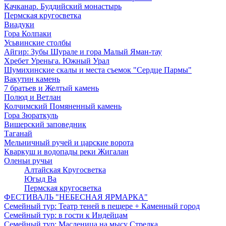
Качканар. Буддийский монастырь
Пермская кругосветка
Виадуки
Гора Колпаки
Усьвинские столбы
Айгир: Зубы Шурале и гора Малый Яман-тау
Хребет Уреньга. Южный Урал
Шумихинские скалы и места съемок "Сердце Пармы"
Вакутин камень
7 братьев и Желтый камень
Полюд и Ветлан
Колчимский Помяненный камень
Гора Зюраткуль
Вишерский заповедник
Таганай
Мельничный ручей и царские ворота
Кваркуш и водопады реки Жигалан
Оленьи ручьи
Алтайская Кругосветка
Югыд Ва
Пермская кругосветка
ФЕСТИВАЛЬ "НЕБЕСНАЯ ЯРМАРКА"
Семейный тур: Театр теней в пещере + Каменный город
Семейный тур: в гости к Индейцам
Семейный тур: Масленица на мысу Стрелка