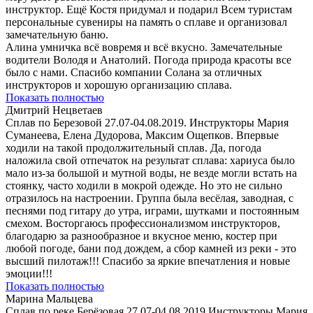
инструктор. Ещё Костя придумал и подарил Всем туристам
персональные сувениры на память о сплаве и организовал
замечательную баню.
Алина умничка всё вовремя и всё вкусно. Замечательные
водители Володя и Анатолий. Погода природа красоты все
было с нами. Спасибо компании Солана за отличных
инструкторов и хорошую организацию сплава.
Показать полностью
Дмитрий Нецветаев
Сплав по Березовой 27.07-04.08.2019. Инструкторы Мария
Суманеева, Елена Дудорова, Максим Ощепков. Впервые
ходили на такой продолжительный сплав. Да, погода
наложила свой отпечаток на результат сплава: хариуса было
мало из-за большой и мутной воды, не везде могли встать на
стоянку, часто ходили в мокрой одежде. Но это не сильно
отразилось на настроении. Группа была весёлая, заводная, с
песнями под гитару до утра, играми, шутками и постоянным
смехом. Восторгаюсь профессионализмом инструкторов,
благодарю за разнообразное и вкусное меню, костер при
любой погоде, бани под дождем, а сбор камней из реки - это
высший пилотаж!!! Спасибо за яркие впечатления и новые
эмоции!!!
Показать полностью
Марина Мальцева
Сплав по реке Берёзовая 27.07-04.08.2019 Инструкторы Мария