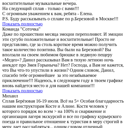
восхитительные музыкальные вечера.
На следующий сплав - только с вами!!!
С огромным уважением к вам, ребята - Елена.
P.S. Буду рассказывать о сплаве по р.Березовой в Москве!!!
Показать полностью
Команда "Соточка"
Даже по прошествии месяца эмоции переполняют. И эмоции
эти сугубо положительные и восхитительные! Просто не
представляю, где за столь короткое время можно получить
такое количество позитива. Вы были на Березовой? Вы
вползали на своем любимом брюшке в ледяную пещеру
«Медео»? Данил рассказывал Вам в тихую летнюю ночь
анекдот про Змея Горыныча? Нет? Господа, а Вам не кажется,
что Вы что-то упустили в жизни? Одним словом, Данил,
спасибо тебе огромнейшее за это незабываемое
приключение!!! Надеюсь, в следующем году в твоем графике
вновь найдется место и для нашей компании!!!
Показать полностью
Михаил
Сплав Берёзовая 16-19 июля. Всё на 5+ Особая благодарность
нашим инструкторам Косте и Алине. Костя человек у
которого порядок во всем > на 100% и снаряжение и
организация лагеря экскурсий и все по графику курьерского
поезда и правильное отношение к туристам в меру строгий в
меру дает расслабляться... одним словом отличный