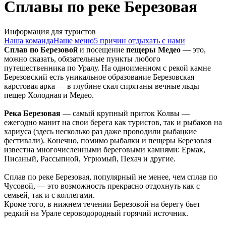
Сплавы по реке Березовая
Информация для туристов
Наша команда
Наше меню
5 причин отдыхать с нами
Сплав по Березовой
и посещение
пещеры Медео
— это,
можно сказать, обязательные пункты любого
путешественника по Уралу. На одноименном с рекой камне
Березовский есть уникальное образование Березовская
карстовая арка — в глубине скал спрятаны вечные льды
пещер Холодная и Медео.
Река Березовая
— самый крупный приток Колвы —
ежегодно манит на свои берега как туристов, так и рыбаков на
хариуса (здесь несколько раз даже проводили рыбацкие
фестивали). Конечно, помимо рыбалки и пещеры Березовая
известна многочисленными береговыми камнями: Ермак,
Писаный, Рассыпной, Угрюмый, Пехач и другие.
Сплав по реке Березовая, популярный не менее, чем сплав по
Чусовой, — это возможность прекрасно отдохнуть как с
семьей, так и с коллегами.
Кроме того, в нижнем течении Березовой на берегу бьет
редкий на Урале сероводородный горячий источник.