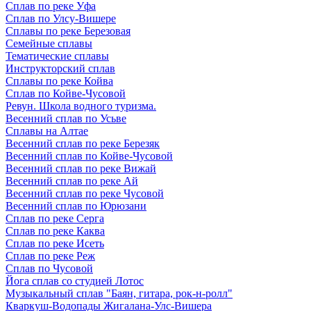
Сплав по реке Уфа
Сплав по Улсу-Вишере
Сплавы по реке Березовая
Семейные сплавы
Тематические сплавы
Инструкторский сплав
Сплавы по реке Койва
Сплав по Койве-Чусовой
Ревун. Школа водного туризма.
Весенний сплав по Усьве
Сплавы на Алтае
Весенний сплав по реке Березяк
Весенний сплав по Койве-Чусовой
Весенний сплав по реке Вижай
Весенний сплав по реке Ай
Весенний сплав по реке Чусовой
Весенний сплав по Юрюзани
Сплав по реке Серга
Сплав по реке Каква
Сплав по реке Исеть
Сплав по реке Реж
Сплав по Чусовой
Йога сплав со студией Лотос
Музыкальный сплав "Баян, гитара, рок-н-ролл"
Кваркуш-Водопады Жигалана-Улс-Вишера