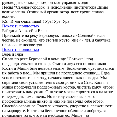
руководить катамараном, он мог управлять один.
Песня "Самара-городок" в исполнении инструктора Димы
великолепна. Отличный организатор всех групп сплава
вместе.
P.S. И мы счастливы!!! Ура! Ура! Ура!
Показать полностью
Байдина Алексей и Елена
Приезжайте на реку Березовую, только с «Соланой»,если
честно, не ожидала, что это так круто, мне 47 лет, я бабулька,
плохого не посоветую
Показать полностью
Вера и Гера
Сплав по реке Березовой в команде "Соточка" под
предводительством главаря Стаса и двух его помощников
Кости и Миши был незабываемым! Бесконечно чувствовалась
их забота о нас... Мы пришли на последнюю стоянку... Едва
успев поставить палатку, начался ливень как из ведра. Мы
спрятали свои усталые тела в свои домики, а Стас, Костя и
Миша продолжали поддерживать костер, чистить рыбу, чтобы
приготовить нам ужин. Они тоже могли спрятаться в палатке
и переждать там ливень. Но в силу своего высокого
профессионализма никто из них не позволил себе этого.
Спасибо огромное Стасу за четкость, упорство и слаженность
на маршруте, Косте - за бесконечное обаяние и доброту, за
понимание того, что нам необходимо, Мише - за