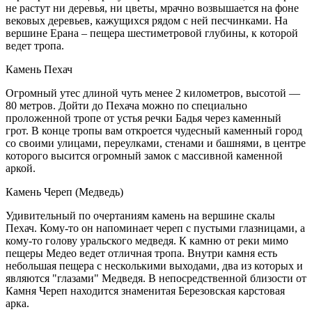
не растут ни деревья, ни цветы, мрачно возвышается на фоне
вековых деревьев, кажущихся рядом с ней песчинками. На
вершине Ерана – пещера шестиметровой глубины, к которой
ведет тропа.
Камень Пехач
Огромный утес длиной чуть менее 2 километров, высотой —
80 метров. Дойти до Пехача можно по специально
проложенной тропе от устья речки Бадья через каменный
грот. В конце тропы вам откроется чудесный каменный город
со своими улицами, переулками, стенами и башнями, в центре
которого высится огромный замок с массивной каменной
аркой.
Камень Череп (Медведь)
Удивительный по очертаниям камень на вершине скалы
Пехач. Кому-то он напоминает череп с пустыми глазницами, а
кому-то голову уральского медведя. К камню от реки мимо
пещеры Медео ведет отличная тропа. Внутри камня есть
небольшая пещера с несколькими выходами, два из которых и
являются "глазами" Медведя. В непосредственной близости от
Камня Череп находится знаменитая Березовская карстовая
арка.