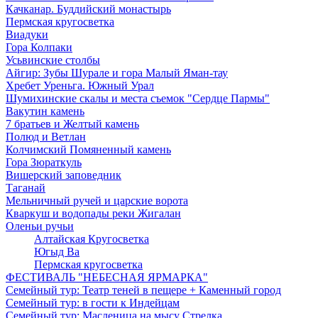
Качканар. Буддийский монастырь
Пермская кругосветка
Виадуки
Гора Колпаки
Усьвинские столбы
Айгир: Зубы Шурале и гора Малый Яман-тау
Хребет Уреньга. Южный Урал
Шумихинские скалы и места съемок "Сердце Пармы"
Вакутин камень
7 братьев и Желтый камень
Полюд и Ветлан
Колчимский Помяненный камень
Гора Зюраткуль
Вишерский заповедник
Таганай
Мельничный ручей и царские ворота
Кваркуш и водопады реки Жигалан
Оленьи ручьи
Алтайская Кругосветка
Югыд Ва
Пермская кругосветка
ФЕСТИВАЛЬ "НЕБЕСНАЯ ЯРМАРКА"
Семейный тур: Театр теней в пещере + Каменный город
Семейный тур: в гости к Индейцам
Семейный тур: Масленица на мысу Стрелка