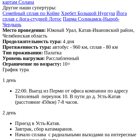
картам Солана
Другие наши супертуры:
Семейный сплав по Койве
Хребет Большой Нургуш
Йога
сплав с йога-студией Лотос
Парма Соликамск-Ныроб-
Чердынь
Место проведения:
Южный Урал, Катав-Ивановский район,
Челябинская область
Продолжительность тура:
4 дня
Протяженность тура:
автобус - 960 км, сплав - 80 км
Тип проживания:
Палатка
Уровень нагрузки:
Расслабленный
Ограничение по возрасту:
10+
График тура
1 день
22:00. Выезд из Перми от офиса компании по адресу
Тополевый переулок 10. В пути до д. Усть-Катав
(расстояние 450км) 7-8 часов.
2 день
Приезд в Усть-Катав.
Завтрак, сбор катамаранов.
Начало сплава с радиальными выходами на интересные