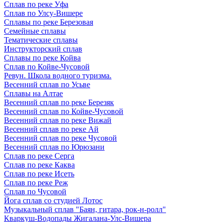
Сплав по реке Уфа
Сплав по Улсу-Вишере
Сплавы по реке Березовая
Семейные сплавы
Тематические сплавы
Инструкторский сплав
Сплавы по реке Койва
Сплав по Койве-Чусовой
Ревун. Школа водного туризма.
Весенний сплав по Усьве
Сплавы на Алтае
Весенний сплав по реке Березяк
Весенний сплав по Койве-Чусовой
Весенний сплав по реке Вижай
Весенний сплав по реке Ай
Весенний сплав по реке Чусовой
Весенний сплав по Юрюзани
Сплав по реке Серга
Сплав по реке Каква
Сплав по реке Исеть
Сплав по реке Реж
Сплав по Чусовой
Йога сплав со студией Лотос
Музыкальный сплав "Баян, гитара, рок-н-ролл"
Кваркуш-Водопады Жигалана-Улс-Вишера