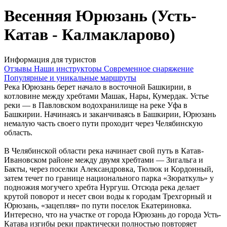
Весенняя Юрюзань (Усть-
Катав - Калмакларово)
Информация для туристов
Отзывы
Наши инструкторы
Современное снаряжение
Популярные и уникальные маршруты
Река Юрюзань берет начало в восточной Башкирии, в
котловине между хребтами Машак, Нары, Кумердак. Устье
реки — в Павловском водохранилище на реке Уфа в
Башкирии. Начинаясь и заканчиваясь в Башкирии, Юрюзань
немалую часть своего пути проходит через Челябинскую
область.
В Челябинской области река начинает свой путь в Катав-
Ивановском районе между двумя хребтами — Зигальга и
Бакты, через поселки Александровка, Тюлюк и Кордонный,
затем течет по границе национального парка «Зюраткуль» у
подножия могучего хребта Нургуш. Отсюда река делает
крутой поворот и несет свои воды к городам Трехгорный и
Юрюзань, «зацепляя» по пути поселок Екатериновка.
Интересно, что на участке от города Юрюзань до города Усть-
Катава изгибы реки практически полностью повторяет