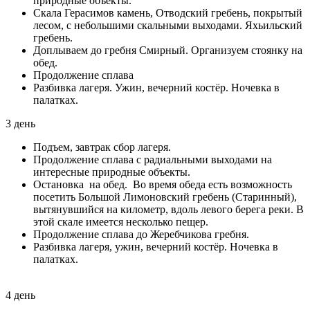
природные объекты.
Скала Герасимов камень, Отводский гребень, покрытый
лесом, с небольшими скальными выходами. Яхьильский
гребень.
Доплываем до гребня Смирный. Организуем стоянку на
обед.
Продолжение сплава
Разбивка лагеря. Ужин, вечерний костёр. Ночевка в
палатках.
3 день
Подъем, завтрак сбор лагеря.
Продолжение сплава с радиальными выходами на
интересные природные объекты.
Остановка на обед. Во время обеда есть возможность
посетить Большой Лимоновский гребень (Старинный),
вытянувшийся на километр, вдоль левого берега реки. В
этой скале имеется несколько пещер.
Продолжение сплава до Жеребчикова гребня.
Разбивка лагеря, ужин, вечерний костёр. Ночевка в
палатках.
4 день