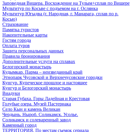
Заповедная Вишера. Восхождение на Тулым+сплав по Вишере
Мультитур по Косьве с подъемом на г. Ослянка
Мультитур Югыдва (г. Народная, г. Манарага, сплав по р.
Косью)
Страхование
Памятка туристов
Накопительные карты
Гостям города
Оплата туров
Защита персональных данных
Правила бронирования
Дополнительные услуги на сплавах
Белогорский монастырь
Кудымкар. Парма – неизведанный край
Этнопарк Чусовской и Верхнечусовские городки
Кунгур. Купеческое прошлое и настоящее
Кунгур и Белогорский монастырь
Виадуки
Старая Губаха. Горы Ладейная и Крестовая
Голубые озера. Музей Пастернака
Село Кын и камень Великан
Чердынь. Ныроб. Соликамск. Усолье.
Соликамск и солеваренный завод
Каменный город
ТЕРРИТОРИЯ. По местам съемок сериала