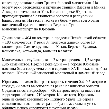
железнодорожная линия Транссибирской магистрали. На
берегу реки расположены крупные станции Вязовая и Минка.
А вверх по течению от Усть-Катава по реке Юрюзань
проходит граница Челябинской области и республики
Башкортостан. На этом участке на берегу реки всего один
населенный пункт — поселок Верхняя Лука.
Майский маршурт по Юрюзань
Длина реки – 404 километра, в пределах Челябинской области
– 180 километров. У реки 37 притоков длиной более 10
километров. Самые крупные — Катав, Березяк, Буланка,
Кошелевка, Усть-Канда, Большая Калагаза.
Максимальная глубина реки – 3 метра, средняя – 1,5 метра.
Дно каменистое. Пруд на реке один — в городе Юрюзань,
плотина была сооружена еще в середине XVIII века, когда был
основан Юрюзань-Ивановский молотовый и доменный завод.
Юрюзань — самая быстрая (скорость течения 0,4–0,5 метров в
секунду) и самая высокогорная река Челябинской области.
Средняя высота водосбора – 736 метров, перепад высот на
территории области 710 метров. Кроме того, Юрюзань —
одна из самых красивых рек Южного Урала. Ее берега
живописны и отличаются разнообразием: скалы и утесы с
обилием пещер чередуются с густыми лесами