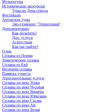
Мультитуры
Исторические экскурсии
Туры на День города
Фестивали
Авторские туры
Эко-глэмпинг "Территория"
Дополнительно
Как оплатить?
Доп. услуги
Агентствам
Как нас найти?
О нас
Сплавы из Перми
Тематические сплавы
Сплавы из Екб
Весенние сплавы
Памятка туриста
Дополнительные услуги
Сплавы по реке Усьва
Сплавы по реке Чусовая
Сплавы по реке Вишера
Сплавы по реке Юрюзань
Сплавы по реке Сылва
Сплавы по реке Ай
Сплавы по реке Белая