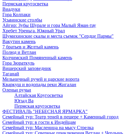
Пермская кругосветка
Виадуки
Гора Колпаки
Усьвинские столбы
Айгир: Зубы Шурале и гора Малый Яман-тау
Хребет Уреньга. Южный Урал
Шумихинские скалы и места съемок "Сердце Пармы"
Вакутин камень
7 братьев и Желтый камень
Полюд и Ветлан
Колчимский Помяненный камень
Гора Зюраткуль
Вишерский заповедник
Таганай
Мельничный ручей и царские ворота
Кваркуш и водопады реки Жигалан
Оленьи ручьи
Алтайская Кругосветка
Югыд Ва
Пермская кругосветка
ФЕСТИВАЛЬ "НЕБЕСНАЯ ЯРМАРКА"
Семейный тур: Театр теней в пещере + Каменный город
Семейный тур: в гости к Индейцам
Семейный тур: Масленица на мысу Стрелка
Семейный тур: Северные приключения Ветлан + Чердынь