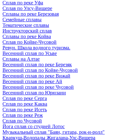
Сплав по реке Уфа
Сплав по Улсу-Вишере
Сплавы по реке Березовая
Семейные сплавы
Тематические сплавы
Инструкторский сплав
Сплавы по реке Койва
Сплав по Койве-Чусовой
Ревун. Школа водного туризма.
Весенний сплав по Усьве
Сплавы на Алтае
Весенний сплав по реке Березяк
Весенний сплав по Койве-Чусовой
Весенний сплав по реке Вижай
Весенний сплав по реке Ай
Весенний сплав по реке Чусовой
Весенний сплав по Юрюзани
Сплав по реке Серга
Сплав по реке Каква
Сплав по реке Исеть
Сплав по реке Реж
Сплав по Чусовой
Йога сплав со студией Лотос
Музыкальный сплав "Баян, гитара, рок-н-ролл"
Кваркуш-Водопады Жигалана-Улс-Вишера