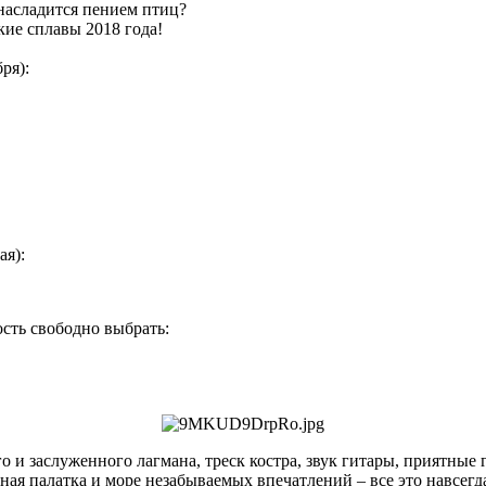
 насладится пением птиц?
кие сплавы 2018 года!
ря):
ая):
ость свободно выбрать:
 и заслуженного лагмана, треск костра, звук гитары, приятные 
ая палатка и море незабываемых впечатлений – все это навсегда