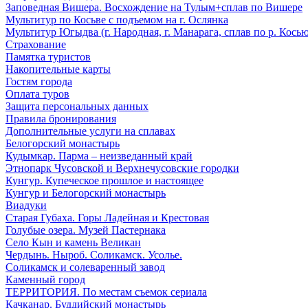
Заповедная Вишера. Восхождение на Тулым+сплав по Вишере
Мультитур по Косьве с подъемом на г. Ослянка
Мультитур Югыдва (г. Народная, г. Манарага, сплав по р. Косью
Страхование
Памятка туристов
Накопительные карты
Гостям города
Оплата туров
Защита персональных данных
Правила бронирования
Дополнительные услуги на сплавах
Белогорский монастырь
Кудымкар. Парма – неизведанный край
Этнопарк Чусовской и Верхнечусовские городки
Кунгур. Купеческое прошлое и настоящее
Кунгур и Белогорский монастырь
Виадуки
Старая Губаха. Горы Ладейная и Крестовая
Голубые озера. Музей Пастернака
Село Кын и камень Великан
Чердынь. Ныроб. Соликамск. Усолье.
Соликамск и солеваренный завод
Каменный город
ТЕРРИТОРИЯ. По местам съемок сериала
Качканар. Буддийский монастырь