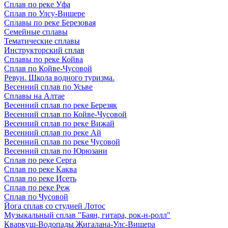
Сплав по реке Уфа
Сплав по Улсу-Вишере
Сплавы по реке Березовая
Семейные сплавы
Тематические сплавы
Инструкторский сплав
Сплавы по реке Койва
Сплав по Койве-Чусовой
Ревун. Школа водного туризма.
Весенний сплав по Усьве
Сплавы на Алтае
Весенний сплав по реке Березяк
Весенний сплав по Койве-Чусовой
Весенний сплав по реке Вижай
Весенний сплав по реке Ай
Весенний сплав по реке Чусовой
Весенний сплав по Юрюзани
Сплав по реке Серга
Сплав по реке Каква
Сплав по реке Исеть
Сплав по реке Реж
Сплав по Чусовой
Йога сплав со студией Лотос
Музыкальный сплав "Баян, гитара, рок-н-ролл"
Кваркуш-Водопады Жигалана-Улс-Вишера