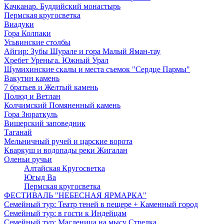
Качканар. Буддийский монастырь
Пермская кругосветка
Виадуки
Гора Колпаки
Усьвинские столбы
Айгир: Зубы Шурале и гора Малый Яман-тау
Хребет Уреньга. Южный Урал
Шумихинские скалы и места съемок "Сердце Пармы"
Вакутин камень
7 братьев и Желтый камень
Полюд и Ветлан
Колчимский Помяненный камень
Гора Зюраткуль
Вишерский заповедник
Таганай
Мельничный ручей и царские ворота
Кваркуш и водопады реки Жигалан
Оленьи ручьи
Алтайская Кругосветка
Югыд Ва
Пермская кругосветка
ФЕСТИВАЛЬ "НЕБЕСНАЯ ЯРМАРКА"
Семейный тур: Театр теней в пещере + Каменный город
Семейный тур: в гости к Индейцам
Семейный тур: Масленица на мысу Стрелка