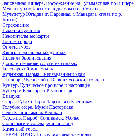
Заповедная Вишера. Восхождение на Тулым+сплав по Вишере
Мультитур по Косьве с подъемом на г. Ослянка
Мультитур Югыдва (г. Народная, г. Манарага, сплав по р.
Косью)
Страхование
Памятка туристов
Накопительные карты
Гостям города
Оплата туров
Защита персональных данных
Правила бронирования
Дополнительные услуги на сплавах
Белогорский монастырь
Кудымкар. Парма – неизведанный край
Этнопарк Чусовской и Верхнечусовские городки
Кунгур. Купеческое прошлое и настоящее
Кунгур и Белогорский монастырь
Виадуки
Старая Губаха. Горы Ладейная и Крестовая
Голубые озера. Музей Пастернака
Село Кын и камень Великан
Чердынь. Ныроб. Соликамск. Усолье.
Соликамск и солеваренный завод
Каменный город
ТЕРРИТОРИЯ. По местам съемок сериала